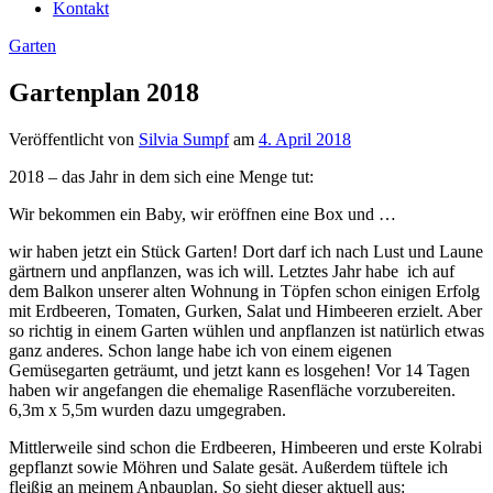
Kontakt
Garten
Gartenplan 2018
Veröffentlicht von
Silvia Sumpf
am
4. April 2018
2018 – das Jahr in dem sich eine Menge tut:
Wir bekommen ein Baby, wir eröffnen eine Box und …
wir haben jetzt ein Stück Garten! Dort darf ich nach Lust und Laune
gärtnern und anpflanzen, was ich will. Letztes Jahr habe ich auf
dem Balkon unserer alten Wohnung in Töpfen schon einigen Erfolg
mit Erdbeeren, Tomaten, Gurken, Salat und Himbeeren erzielt. Aber
so richtig in einem Garten wühlen und anpflanzen ist natürlich etwas
ganz anderes. Schon lange habe ich von einem eigenen
Gemüsegarten geträumt, und jetzt kann es losgehen! Vor 14 Tagen
haben wir angefangen die ehemalige Rasenfläche vorzubereiten.
6,3m x 5,5m wurden dazu umgegraben.
Mittlerweile sind schon die Erdbeeren, Himbeeren und erste Kolrabi
gepflanzt sowie Möhren und Salate gesät. Außerdem tüftele ich
fleißig an meinem Anbauplan. So sieht dieser aktuell aus: