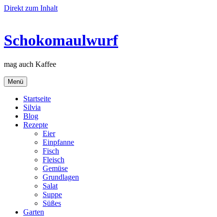
Direkt zum Inhalt
Schokomaulwurf
mag auch Kaffee
Menü
Startseite
Silvia
Blog
Rezepte
Eier
Einpfanne
Fisch
Fleisch
Gemüse
Grundlagen
Salat
Suppe
Süßes
Garten