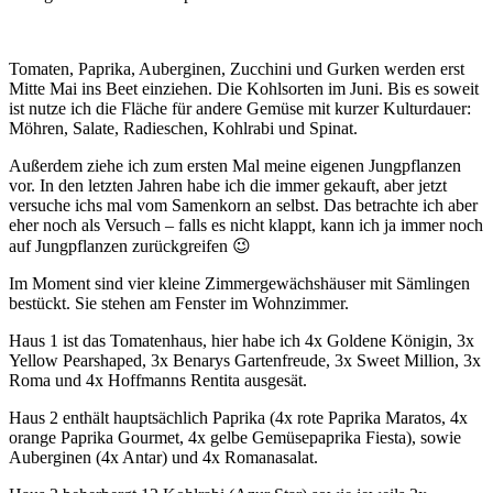
Tomaten, Paprika, Auberginen, Zucchini und Gurken werden erst
Mitte Mai ins Beet einziehen. Die Kohlsorten im Juni. Bis es soweit
ist nutze ich die Fläche für andere Gemüse mit kurzer Kulturdauer:
Möhren, Salate, Radieschen, Kohlrabi und Spinat.
Außerdem ziehe ich zum ersten Mal meine eigenen Jungpflanzen
vor. In den letzten Jahren habe ich die immer gekauft, aber jetzt
versuche ichs mal vom Samenkorn an selbst. Das betrachte ich aber
eher noch als Versuch – falls es nicht klappt, kann ich ja immer noch
auf Jungpflanzen zurückgreifen 😉
Im Moment sind vier kleine Zimmergewächshäuser mit Sämlingen
bestückt. Sie stehen am Fenster im Wohnzimmer.
Haus 1 ist das Tomatenhaus, hier habe ich 4x Goldene Königin, 3x
Yellow Pearshaped, 3x Benarys Gartenfreude, 3x Sweet Million, 3x
Roma und 4x Hoffmanns Rentita ausgesät.
Haus 2 enthält hauptsächlich Paprika (4x rote Paprika Maratos, 4x
orange Paprika Gourmet, 4x gelbe Gemüsepaprika Fiesta), sowie
Auberginen (4x Antar) und 4x Romanasalat.