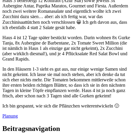
Haus 3 beherbergt 12 Kohlrabi (Azur Star) sowie jeweils 3x
Aubergine Antar, Paprika Maratos, Gourmet und Fiesta. Außerdem
noch zwei weitere Romanasalate und eigentlich wollte ich zwei
Zucchini dazu säen… aber: als ich fertig war, war das
Zucchinisaattütchen noch verschlossen 😀 Ich geh davon aus, dass
ich ebenfalls 4 statt 2 Salate gesät habe.
Haus 4 ist 12 Tage später bestückt worden. Darin wohnen 8x Gurke
Tanja, 8x Aubergine de Barbentane, 2x Tomate Sweet Million (die
ist nämlich in Haus 1 als einzige gar nicht gekeimt), 2x Zucchini
(aber wirklich diesmal!), und je 4 Pflücksalate Red Salat Bowl und
Grand Rapids.
In den Häusern 1-3 sieht es gut aus, nur einige wenige Samen sind
nicht gekeimt. Ich lasse sie mal noch stehen, aber ich denke da tut
sich eher nichts mehr. Die Tomaten bekommen mittlerweile schon
ihre ersten beiden richtigen Blätter, so dass ich sie in den nächsten
Tagen in kleine Töpfe einpflanzen werde. Haus 4 ist ja noch ganz
frisch, aber schon nach 3 Tagen sind alle Gurken gekeimt!
Ich bin gespannt, wie sich die Pflänzchen weiterentwickeln 🙂
Planung
Beitragsnavigation