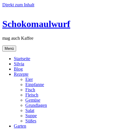
Direkt zum Inhalt
Schokomaulwurf
mag auch Kaffee
Menü
Startseite
Silvia
Blog
Rezepte
Eier
Einpfanne
Fisch
Fleisch
Gemüse
Grundlagen
Salat
Suppe
Süßes
Garten