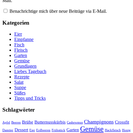
Mail.
Benachrichtige mich über neue Beiträge via E-Mail.
Kategorien
Eier
Einpfanne
Fisch
Fleisch
Garten
Gemüse
Grundlagen
Liebes Tagebuch
Rezepte
Salat
Suppe
Süßes
Tipps und Tricks
Schlagwörter
Champignons
Brühe
Butternusskürbis
Crossfit
Apfel
Beeren
Cashewmus
Gemüse
Dessert
Garten
Damtier
Eier
Erdbeeren
Frühstück
Hackfleisch
Honig