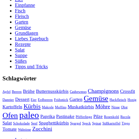
Einpfanne
Fisch
Fleisch
Garten
Gemüse
Grundlagen
Liebes Tagebuch
Rezepte
Salat
Suppe
Süßes
Tipps und Tricks
Schlagwörter
Champignons
Brühe
Butternusskürbis
Crossfit
Apfel
Beeren
Cashewmus
Gemüse
Dessert
Garten
Damtier
Eier
Erdbeeren
Frühstück
Hackfleisch
Honig
Kürbis
Möhre
Kartoffeln
Muskatkürbis
Makrele
Muffins
Nüsse
Obst
paleo
Ofen
Paprika
Pastinake
Pilze
Pfifferlinge
Rosenkohl
Rucola
Salat
Spaghettikürbis
Schokolade
Senf
Spargel
Speck
Spinat
Süßkartoffel
Tipps
Zucchini
Tomate
Walnüsse