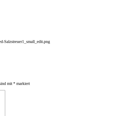
d-Salzstreuer1_small_edit.png
sind mit
*
markiert